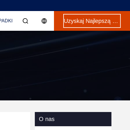
Uzyskaj Najlepszą Cenę
PADKI
O nas