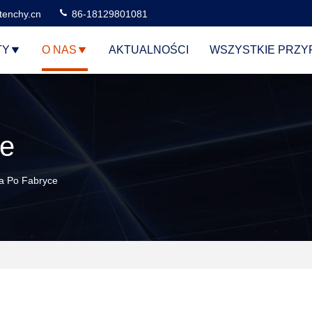
tenchy.cn
86-18129801081
TY
O NAS
AKTUALNOŚCI
WSZYSTKIE PRZY
ce
a Po Fabryce