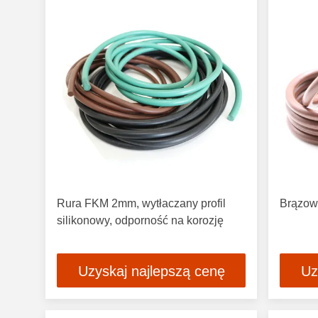
Rura FKM 2mm, wytłaczany profil
Brązow
silikonowy, odporność na korozję
Uzyskaj najlepszą cenę
Uz