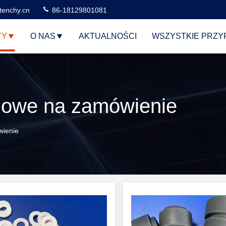
tenchy.cn
86-18129801081
TY
O NAS
AKTUALNOŚCI
WSZYSTKIE PRZY
onowe na zamówienie
wienie