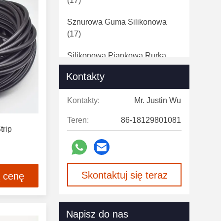
(17)
Sznurowa Guma Silikonowa
(17)
Silikonowa Piankowa Rurka
(13)
Kontakty
Arkusz Gumy Silikonowej
(39)
Kontakty:
Mr. Justin Wu
Silikonowy Korek Z Otworem
(2)
Teren:
86-18129801081
trip
Pierścień Silikonowy O
(18)
Rurka Silikonowa
(11)
Skontaktuj się teraz
ą cenę
Napisz do nas