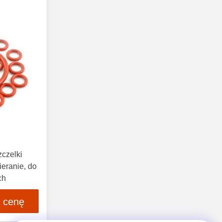
zczelki
ieranie, do
ch
ą cenę