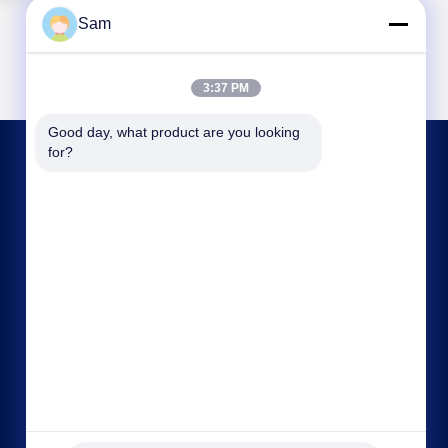
Sam
3:37 PM
Good day, what product are you looking 
for?
SKONTAKTUJ SIĘ Z NAMI
sales@tenchy.cn
86-18129801081
Budynek 8, Tongfucun Industrial Park, Longhua,
Shenzhen, Guangdong, Chiny (518109)