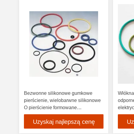
Bezwonne silikonowe gumkowe
Włókna
pierścienie, wielobarwne silikonowe
odporne
O pierścienie formowane
elektry
uszczelnienie
Uzyskaj najlepszą cenę
Uz