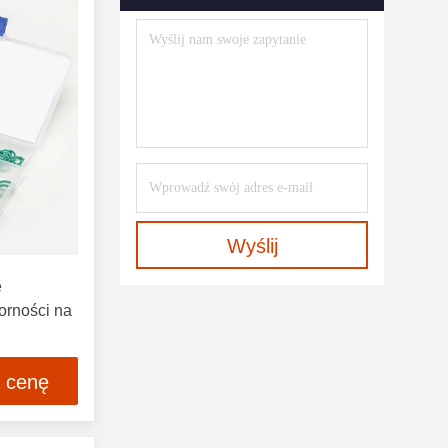
Wyślij
e
orności na
ą cenę