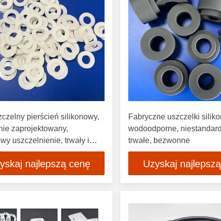
zelny pierścień silikonowy,
Fabryczne uszczelki silik
nie zaprojektowany,
wodoodporne, niestandar
owy uszczelnienie, trwały i
trwałe, bezwonne
nny
yskaj najlepszą cenę
Uzyskaj najlepsz