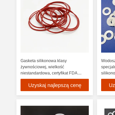
Gasketa silikonowa klasy
Wodoszc
żywnościowej, wielkość
specjal
niestandardowa, certyfikat FDA
silikon
RoHS
bezwo
Uzyskaj najlepszą cenę
Uz