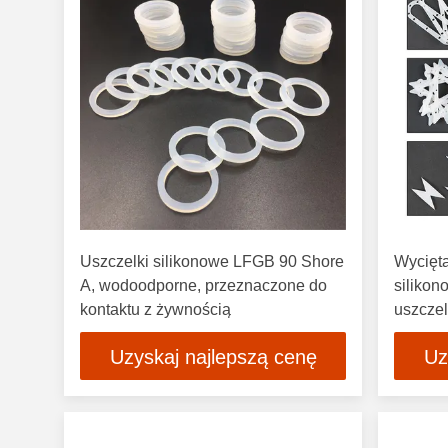
Uszczelki silikonowe LFGB 90 Shore
Wycięt
A, wodoodporne, przeznaczone do
siliko
kontaktu z żywnością
uszczel
Uzyskaj najlepszą cenę
Uz