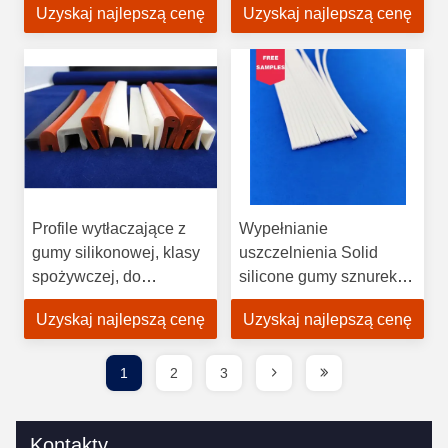
Uzyskaj najlepszą cenę
Uzyskaj najlepszą cenę
Profile wytłaczające z
Wypełnianie
gumy silikonowej, klasy
uszczelnienia Solid
spożywczej, do
silicone gumy sznurek
uszczelniania drzwi,
odporny na ozon
Uzyskaj najlepszą cenę
Uzyskaj najlepszą cenę
okien, urządzeń
1
2
3
Kontakty