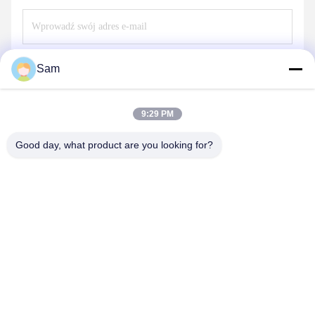
Wyślij
Sam
9:29 PM
Good day, what product are you looking for?
SHENZHEN TENCHY SILICONE&RUBBER
CO.,LTD
sales@tenchy.cn
86-18129801081
Budynek 8, Tongfucun Industrial Park, Longhua, Shenzhen,