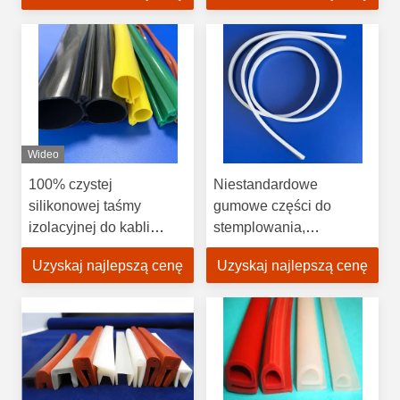
Wideo
100% czystej
Niestandardowe
silikonowej taśmy
gumowe części do
izolacyjnej do kabli
stemplowania,
elektrycznych
amortyzujące silikonowe
Uzyskaj najlepszą cenę
Uzyskaj najlepszą cenę
podkładki gumowe z
klejem