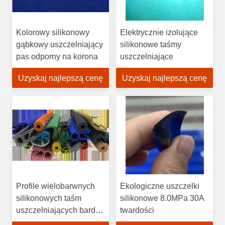
Kolorowy silikonowy
Elektrycznie izolujące
gąbkowy uszczelniający
silikonowe taśmy
pas odporny na korona
uszczelniające
Uzyskaj najlepszą cenę
Uzyskaj najlepszą cenę
Profile wielobarwnych
Ekologiczne uszczelki
silikonowych taśm
silikonowe 8.0MPa 30A
uszczelniających bardzo
twardości
stabilne chemicznie