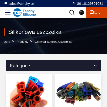
sales@tenchy.cn
86-18129801081
Zacytować
Silikonowa uszczelka
>
>
Dom
Produkty
Chiny Silikonowa Uszczelka
Kategorie