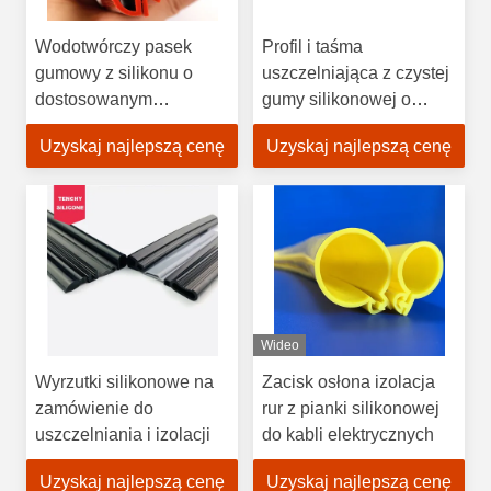
Wodotwórczy pasek
Profil i taśma
gumowy z silikonu o
uszczelniająca z czystej
dostosowanym
gumy silikonowej o
rozmiarze i odporności
dostosowanym
Uzyskaj najlepszą cenę
Uzyskaj najlepszą cenę
na temperaturę (-50 do
rozmiarze i zakresie
200 °C) do zastosowań
temperatury od -50°C do
uszczelniających
200°C
Wideo
Wyrzutki silikonowe na
Zacisk osłona izolacja
zamówienie do
rur z pianki silikonowej
uszczelniania i izolacji
do kabli elektrycznych
Uzyskaj najlepszą cenę
Uzyskaj najlepszą cenę