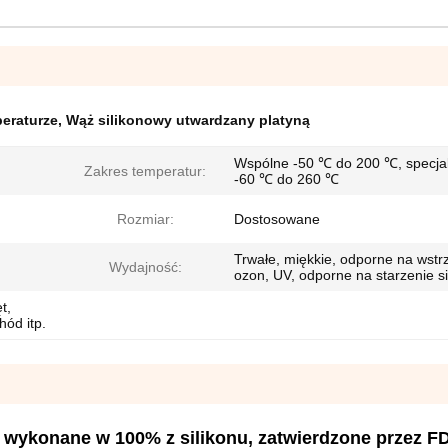
peraturze
,
Wąż silikonowy utwardzany platyną
Wspólne -50 ℃ do 200 ℃, specja
Zakres temperatur:
-60 ℃ do 260 ℃
Rozmiar:
Dostosowane
Trwałe, miękkie, odporne na wstr
Wydajność:
ozon, UV, odporne na starzenie s
t,
ód itp.
 wykonane w 100% z silikonu, zatwierdzone przez F