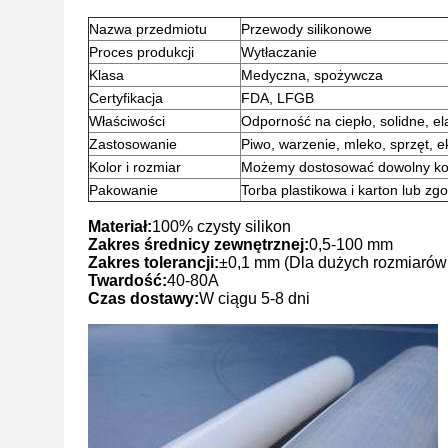
Nazwa przedmiotu
Przewody silikonowe
Proces produkcji
Wytłaczanie
Klasa
Medyczna, spożywcza
Certyfikacja
FDA, LFGB
Właściwości
Odporność na ciepło, solidne, e
Zastosowanie
Piwo, warzenie, mleko, sprzęt, 
Kolor i rozmiar
Możemy dostosować dowolny kolo
Pakowanie
Torba plastikowa i karton lub z
Materiał:
100% czysty silikon
Zakres średnicy zewnętrznej:
0,5-100 mm
Zakres tolerancji:
±0,1 mm (Dla dużych rozmiarów 
Twardość:
40-80A
Czas dostawy:
W ciągu 5-8 dni