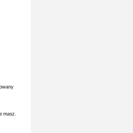
ukowany
je masz.