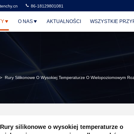
tenchy.cn
86-18129801081
TY
O NAS
AKTUALNOŚCI
WSZYSTKIE PRZY
>
Rury Silikonowe O Wysokiej Temperaturze O Wielopoziomowym Ro
Rury silikonowe o wysokiej temperaturze o