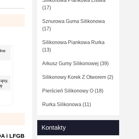
Silikonowa Piankowa Listwa
(17)
Sznurowa Guma Silikonowa
(17)
Silikonowa Piankowa Rurka
(13)
lne
Arkusz Gumy Silikonowej
(39)
Silikonowy Korek Z Otworem
(2)
ząsy,
ię
Pierścień Silikonowy O
(18)
Rurka Silikonowa
(11)
Kontakty
DA i LFGB