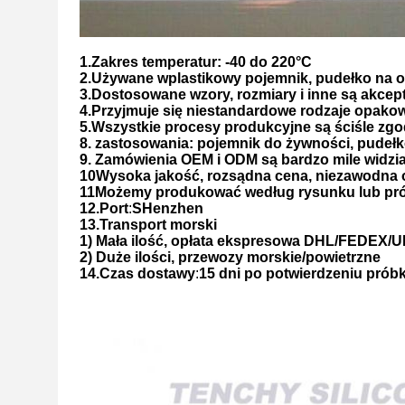
1.
Zakres temperatur: -40 do 2
2
0°C
2.
Używane w
plastikowy pojemnik, pudełko na o
3.
Dostosowane wzory, rozmiary i inne są akce
4.
Przyjmuje się niestandardowe rodzaje opako
5.
Wszystkie procesy produkcyjne są ściśle zg
8
. zastosowania: pojemnik do żywności, pudeł
9
. Zamówienia OEM i ODM są bardzo mile widzi
10
Wysoka jakość, rozsądna cena, niezawodna 
1
1
Możemy produkować według rysunku lub pró
12.
Port
:
S
Henzhen
13.
Transport morski
1) Mała ilość, opłata ekspresowa DHL/FEDEX/
2) Duże ilości, przewozy morskie/powietrzne
14.
Czas dostawy
:
15 dni po potwierdzeniu próbki