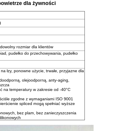
powietrze dla żywności
d
dowolny rozmiar dla klientów
biad, pudełko do przechowywania, pudełko
a łzy, ponowne użycie, trwałe, przyjazne dla
odoodporną, olejoodporną, anty-aging,
yszcza
ść na temperatury w zakresie od -40°C
 ściśle zgodne z wymaganiami ISO 9001
pierścienie spliced mogą spełniać wyższe
konowych, bez plam, bez zanieczyszczenia
silikonowych