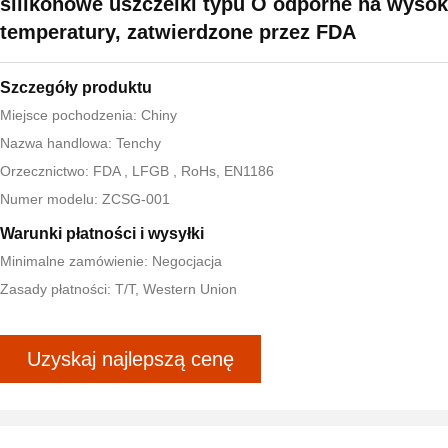
silikonowe uszczelki typu O odporne na wysok
temperatury, zatwierdzone przez FDA
Szczegóły produktu
Miejsce pochodzenia: Chiny
Nazwa handlowa: Tenchy
Orzecznictwo: FDA , LFGB , RoHs, EN1186
Numer modelu: ZCSG-001
Warunki płatności i wysyłki
Minimalne zamówienie: Negocjacja
Zasady płatności: T/T, Western Union
Uzyskaj najlepszą cenę