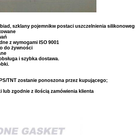
biad, szklany pojemnik
w postaci uszczelnienia silikonowe
ptowane
wań
odne z wymogami ISO 9001
ko do żywności
ane
obsługa i szybka dostawa.
bki.
UPS/TNT zostanie ponoszona przez kupującego;
 lub zgodnie z ilością zamówienia klienta