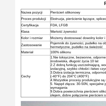
Nazwa pozycji
Pierścień silikonowy
Proces produkcji
Ekstruzja, pierścienie łączące, splice
Certyfikacja
FDA, LFGB
Klasa
Wartość żywności
Kolor i rozmiar
Możemy dostosować dowolny kolor i 
Pojemnik do żywności, pudełko na o
Zastosowanie
hermetyczne, pudełko na świeżość
Materiał
100% silikonu
1.Nie toksyczne, bezwonne, odporne n
środowiska, długość życia 10 lat
2.Z dobrą funkcją uszczelniającą, w
izolacyjną, szybko chłodzi i łatwo cz
3.Dobra izolacja termiczna, odporno
Cechy
(-40°F) do 204°C (400°F)
4.Wszystkie procesy produkcyjne są
5. Napęd złącza: 30-50N, specjalne 
wymagania
9.Dobra powierzchnia pierścieni sili
olejem, dobre połączenie pierścieni 